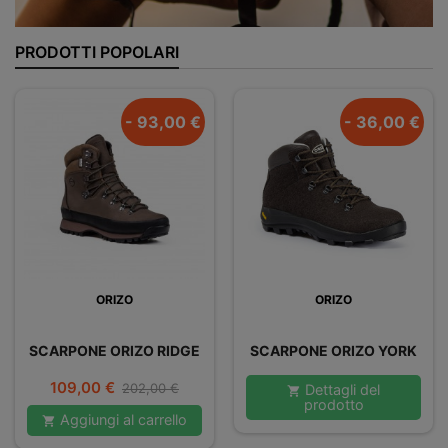
PRODOTTI POPOLARI
- 93,00 €
- 36,00 €
ORIZO
ORIZO
SCARPONE ORIZO RIDGE
SCARPONE ORIZO YORK
Prezzo
Prezzo
109,00 €
202,00 €
Dettagli del

prodotto
base
Aggiungi al carrello
