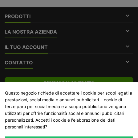

PRODOTTI

LA NOSTRA AZIENDA

IL TUO ACCOUNT

CONTATTO
RECESSO DAL CONTRATTO
Questo negozio richiede di accettare i cookie per scopi legati a
Traccia stato del recesso
prestazioni, social media e annunci pubblicitari. I cookie di
terze parti per social media e a scopo pubblicitario vengono
utilizzati per offrire funzionalità social e annunci pubblicitari
NEWSLETTER
personalizzati. Accetti i cookie e l'elaborazione dei dati
personali interessati?