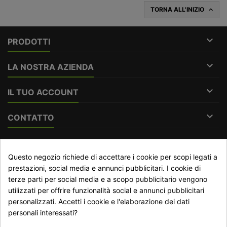
TORNA ALL'INIZIO


PRODOTTI

LA NOSTRA AZIENDA

IL TUO ACCOUNT

CONTATTO
RECESSO DAL CONTRATTO
Questo negozio richiede di accettare i cookie per scopi legati a
prestazioni, social media e annunci pubblicitari. I cookie di
Traccia stato del recesso
terze parti per social media e a scopo pubblicitario vengono
utilizzati per offrire funzionalità social e annunci pubblicitari
personalizzati. Accetti i cookie e l'elaborazione dei dati
NEWSLETTER
personali interessati?