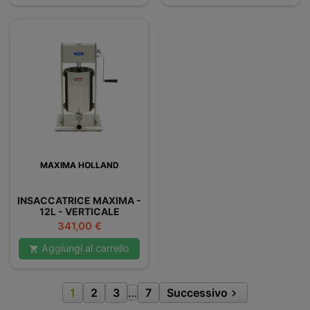
MAXIMA HOLLAND
INSACCATRICE MAXIMA -
12L - VERTICALE
Prezzo
341,00 €
Aggiungi al carrello

1
2
3
…
7
Successivo
