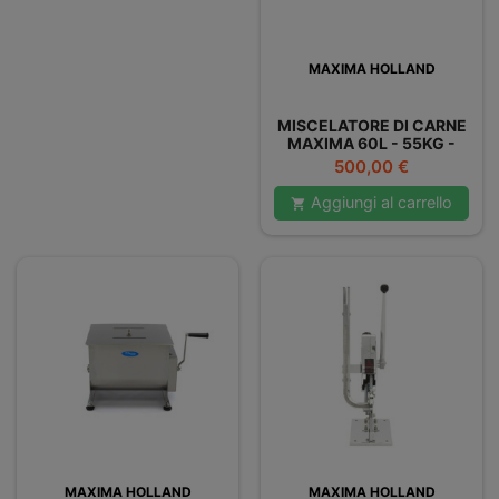
MAXIMA HOLLAND
MISCELATORE DI CARNE
MAXIMA 60L - 55KG -
DOPPIO
Prezzo
500,00 €
Aggiungi al carrello

MAXIMA HOLLAND
MAXIMA HOLLAND