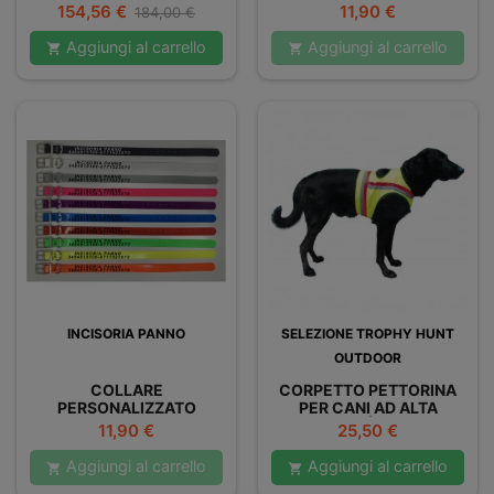
PER CANI DA CACCIA AL
INCISORIA PANNO - 1 RIGA
Prezzo
Prezzo
Prezzo
154,56 €
11,90 €
184,00 €
CINGHIALE
base
Aggiungi al carrello
Aggiungi al carrello


INCISORIA PANNO
SELEZIONE TROPHY HUNT
OUTDOOR
COLLARE
CORPETTO PETTORINA
PERSONALIZZATO
PER CANI AD ALTA
INCISORIA PANNO - 2
VISIBILITÀ GIALLA
Prezzo
Prezzo
11,90 €
25,50 €
RIGHE
Aggiungi al carrello
Aggiungi al carrello

