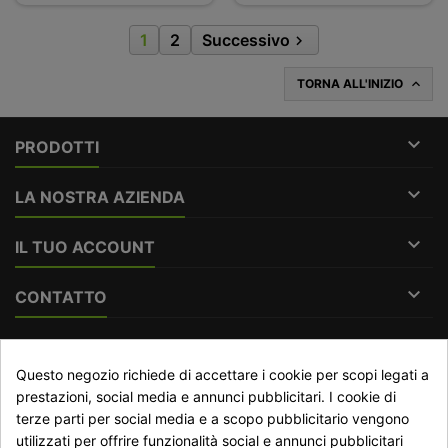
1
2
Successivo

TORNA ALL'INIZIO


PRODOTTI

LA NOSTRA AZIENDA

IL TUO ACCOUNT

CONTATTO
RECESSO DAL CONTRATTO
Questo negozio richiede di accettare i cookie per scopi legati a
prestazioni, social media e annunci pubblicitari. I cookie di
Traccia stato del recesso
terze parti per social media e a scopo pubblicitario vengono
utilizzati per offrire funzionalità social e annunci pubblicitari