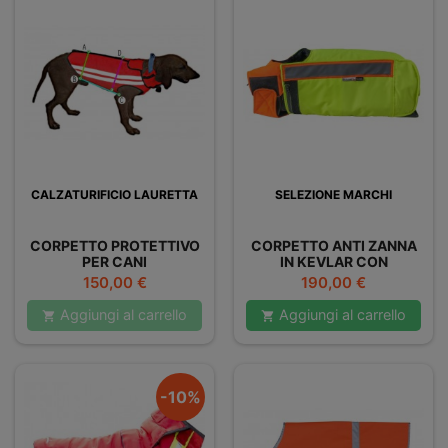
CALZATURIFICIO LAURETTA
SELEZIONE MARCHI
CORPETTO PROTETTIVO
CORPETTO ANTI ZANNA
PER CANI
IN KEVLAR CON
CALZATURIFICIO
CERTIFICATO
Prezzo
Prezzo
150,00 €
190,00 €
LAURETTA
Aggiungi al carrello
Aggiungi al carrello


-10%