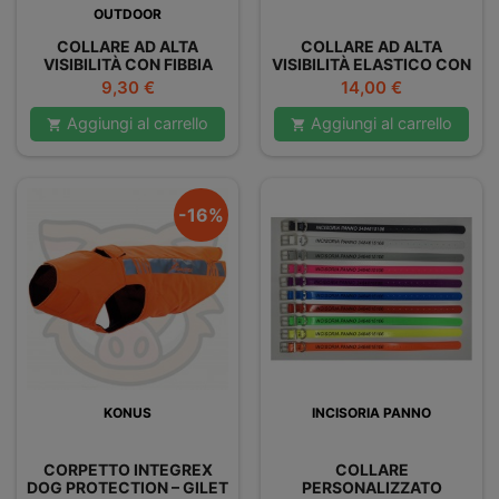
OUTDOOR
COLLARE AD ALTA
COLLARE AD ALTA
VISIBILITÀ CON FIBBIA
VISIBILITÀ ELASTICO CON
VELCRO
Prezzo
Prezzo
9,30 €
14,00 €
Aggiungi al carrello
Aggiungi al carrello


-16%
KONUS
INCISORIA PANNO
CORPETTO INTEGREX
COLLARE
DOG PROTECTION – GILET
PERSONALIZZATO