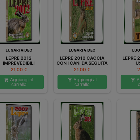
LUGARI VIDEO
LUGARI VIDEO
LUG
LEPRE 2012
LEPRE 2010 CACCIA
LEPRE 
IMPREVEDIBILI
CON I CANI DA SEGUITA
U
FUGGIASCHE
Prezzo
Prezzo
P
21,00 €
21,00 €
2
Aggiungi al
Aggiungi al
Ag



carrello
carrello
c