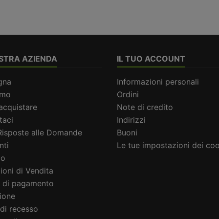
STRA AZIENDA
IL TUO ACCOUNT
gna
Informazioni personali
amo
Ordini
cquistare
Note di credito
taci
Indirizzi
Risposte alle Domande
Buoni
nti
Le tue impostazioni dei co
io
ioni di Vendita
 di pagamento
ione
 di recesso