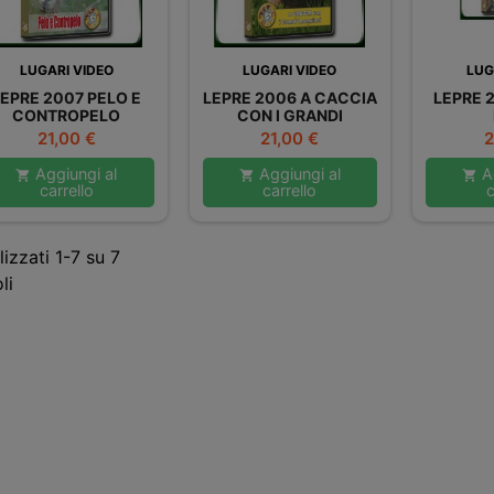
LUGARI VIDEO
LUGARI VIDEO
LUG
LEPRE 2007 PELO E
LEPRE 2006 A CACCIA
LEPRE 
CONTROPELO
CON I GRANDI
INSEGUITORI
Prezzo
Prezzo
P
21,00 €
21,00 €
2
Aggiungi al
Aggiungi al
Ag



carrello
carrello
c
lizzati 1-7 su 7
li