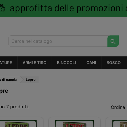

ATURE
ARMI E TIRO
BINOCOLI
CANI
BOSCO
 di caccia
Lepre
pre
no 7 prodotti.
Ordina 