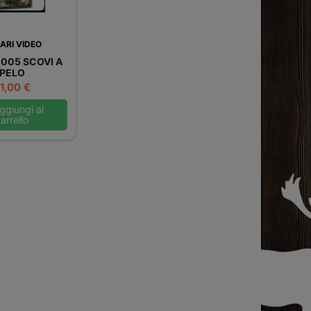
ARI VIDEO
2005 SCOVI A
PELO
rezzo
1,00 €
giungi al
arrello