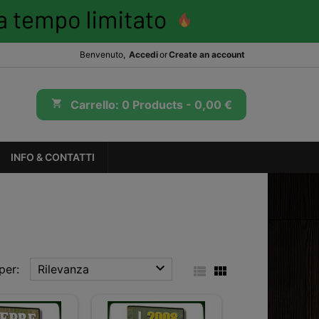
Benvenuto,
Accedi
or
Create an account
shopping_cart
Carrello:
0
Products - 0,00 €
INFO & CONTATTI

per:
Rilevanza

