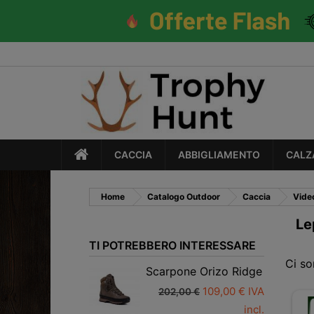
CACCIA
ABBIGLIAMENTO
CALZ
Home
Catalogo Outdoor
Caccia
Video
Le
TI POTREBBERO INTERESSARE
Ci so
Scarpone Orizo Ridge
109,00 € IVA
202,00 €
incl.