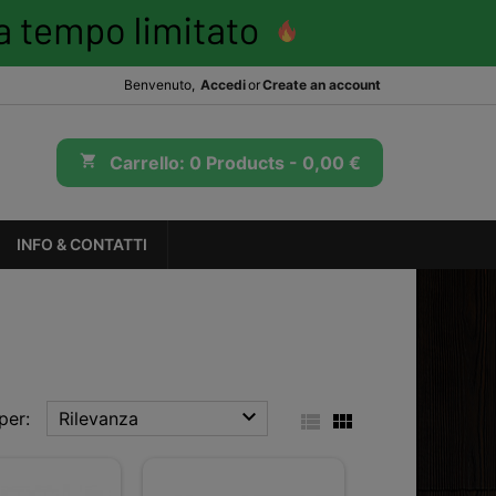
Benvenuto,
Accedi
or
Create an account
shopping_cart
Carrello:
0
Products - 0,00 €
INFO & CONTATTI

per:
Rilevanza

