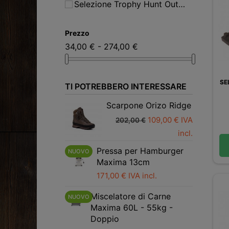
Selezione Trophy Hunt Outdoor
(5)
Prezzo
34,00 € - 274,00 €
SE
TI POTREBBERO INTERESSARE
Scarpone Orizo Ridge
109,00 € IVA
202,00 €
incl.
Pressa per Hamburger
NUOVO
Maxima 13cm
171,00 € IVA incl.
Miscelatore di Carne
NUOVO
Maxima 60L - 55kg -
Doppio