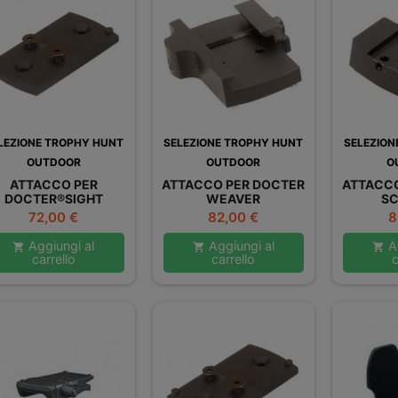
LEZIONE TROPHY HUNT
SELEZIONE TROPHY HUNT
SELEZION
OUTDOOR
OUTDOOR
O
ATTACCO PER
ATTACCO PER DOCTER
ATTACCO
DOCTER®SIGHT
WEAVER
SC
NEUTRAL
Prezzo
Prezzo
P
72,00 €
82,00 €
8
Aggiungi al
Aggiungi al
Ag



carrello
carrello
c