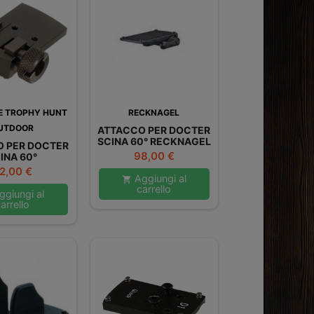
E TROPHY HUNT
RECKNAGEL
UTDOOR
ATTACCO PER DOCTER
SCINA 60° RECKNAGEL
 PER DOCTER
Prezzo
98,00 €
INA 60°
rezzo
2,00 €
Aggiungi al

carrello
giungi al
arrello