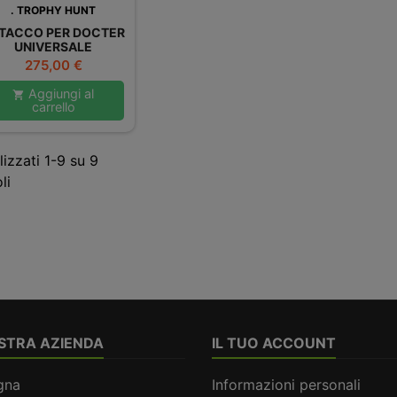
. TROPHY HUNT
TACCO PER DOCTER
UNIVERSALE
Prezzo
275,00 €
Aggiungi al

carrello
lizzati 1-9 su 9
li
STRA AZIENDA
IL TUO ACCOUNT
gna
Informazioni personali