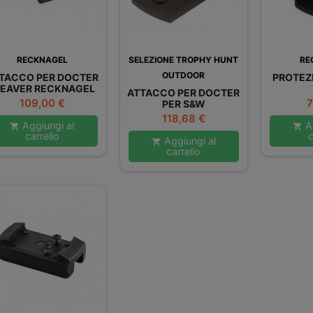
RECKNAGEL
SELEZIONE TROPHY HUNT
RE
OUTDOOR
TACCO PER DOCTER
PROTEZ
EAVER RECKNAGEL
ATTACCO PER DOCTER
Prezzo
P
109,00 €
7
PER S&W
Prezzo
118,68 €
Aggiungi al
Ag


carrello
c
Aggiungi al

carrello