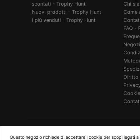
scontati - Trophy Hunt
Chi si
Nuovi prodotti - Trophy Hunt
Come a
I più venduti - Trophy Hunt
Contat
FAQ - 
Freque
Negoz
Condiz
Metodi
Spediz
Diritto
Privacy
Cookie
Contat
NEWSLETTER
Questo negozio richiede di accettare i cookie per scopi legati a 