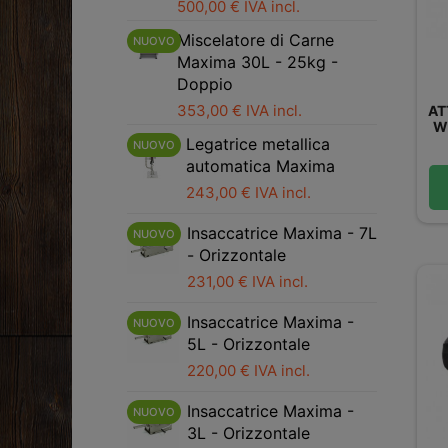
500,00 € IVA incl.
Miscelatore di Carne
NUOVO
Maxima 30L - 25kg -
Doppio
353,00 € IVA incl.
AT
W
Legatrice metallica
NUOVO
automatica Maxima
243,00 € IVA incl.
Insaccatrice Maxima - 7L
NUOVO
- Orizzontale
231,00 € IVA incl.
Insaccatrice Maxima -
NUOVO
5L - Orizzontale
220,00 € IVA incl.
Insaccatrice Maxima -
NUOVO
3L - Orizzontale