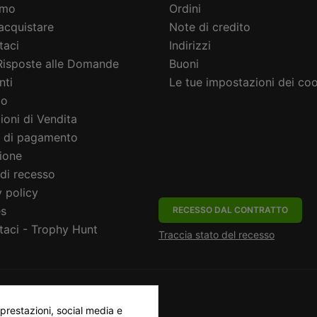
amo
Ordini
cquistare
Note di credito
taci
Indirizzi
Risposte alle Domande
Buoni
nti
Le tue impostazioni dei co
io
ioni di Vendita
 di pagamento
ione
 di recesso
 policy
s
RECESSO DAL CONTRATTO
taci - Trophy Hunt
Traccia stato del recesso
prestazioni, social media e