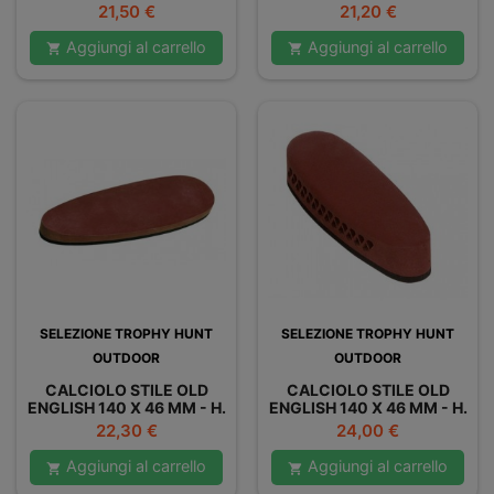
15 MM LISCIO
17 MM LISCIO
Prezzo
Prezzo
21,50 €
21,20 €
Aggiungi al carrello
Aggiungi al carrello


SELEZIONE TROPHY HUNT
SELEZIONE TROPHY HUNT
OUTDOOR
OUTDOOR
CALCIOLO STILE OLD
CALCIOLO STILE OLD
ENGLISH 140 X 46 MM - H.
ENGLISH 140 X 46 MM - H.
20 MM LISCIO
25 MM LISCIO
Prezzo
Prezzo
22,30 €
24,00 €
Aggiungi al carrello
Aggiungi al carrello

