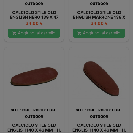
OUTDOOR
OUTDOOR
CALCIOLO STILE OLD
CALCIOLO STILE OLD
ENGLISH NERO 139 X 47
ENGLISH MARRONE 139 X
MM - H. 27 MM SUPER
47 MM - H. 27 MM SUPER
Prezzo
Prezzo
34,90 €
34,90 €
ELASTICO
ELASTICO
Aggiungi al carrello
Aggiungi al carrello


SELEZIONE TROPHY HUNT
SELEZIONE TROPHY HUNT
OUTDOOR
OUTDOOR
CALCIOLO STILE OLD
CALCIOLO STILE OLD
ENGLISH 140 X 46 MM - H.
ENGLISH 140 X 46 MM - H.