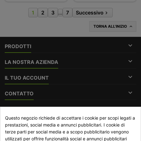
1
2
3
…
7
Successivo

TORNA ALL'INIZIO


PRODOTTI

LA NOSTRA AZIENDA

IL TUO ACCOUNT

CONTATTO
RECESSO DAL CONTRATTO
Questo negozio richiede di accettare i cookie per scopi legati a
prestazioni, social media e annunci pubblicitari. I cookie di
Traccia stato del recesso
terze parti per social media e a scopo pubblicitario vengono
utilizzati per offrire funzionalità social e annunci pubblicitari