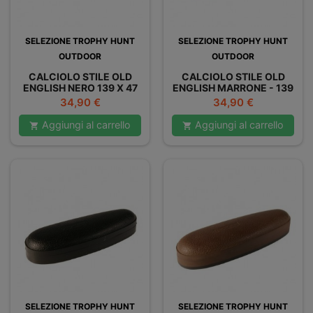
SELEZIONE TROPHY HUNT
SELEZIONE TROPHY HUNT
OUTDOOR
OUTDOOR
CALCIOLO STILE OLD
CALCIOLO STILE OLD
ENGLISH NERO 139 X 47
ENGLISH MARRONE - 139
MM - H. 17 MM SUPER
X 47 MM - H. 17 MM
Prezzo
Prezzo
34,90 €
34,90 €
ELASTICO
SUPER ELASTICO
Aggiungi al carrello
Aggiungi al carrello


SELEZIONE TROPHY HUNT
SELEZIONE TROPHY HUNT