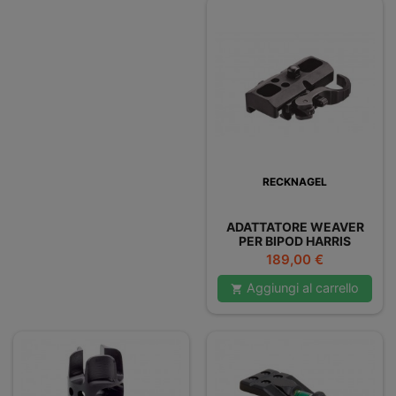
RECKNAGEL
ADATTATORE WEAVER
PER BIPOD HARRIS
SGANCIO RAPIDO
Prezzo
189,00 €
Aggiungi al carrello
