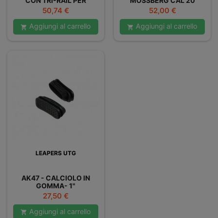
CON TRI-RAIL PER
MOSSBERG CAL 20
MODELLI AR-15 E M4
Prezzo
Prezzo
50,74 €
52,00 €
Aggiungi al carrello
Aggiungi al carrello


LEAPERS UTG
AK47 - CALCIOLO IN
GOMMA- 1"
Prezzo
27,50 €
Aggiungi al carrello
