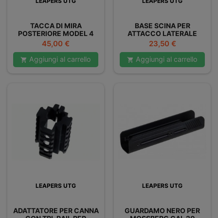
LEAPERS UTG
LEAPERS UTG
TACCA DI MIRA
BASE SCINA PER
POSTERIORE MODEL 4
ATTACCO LATERALE
FLIP UP LOW PROFILE -
AK47
Prezzo
Prezzo
45,00 €
23,50 €
PICATINNY
Aggiungi al carrello
Aggiungi al carrello


LEAPERS UTG
LEAPERS UTG
ADATTATORE PER CANNA
GUARDAMO NERO PER