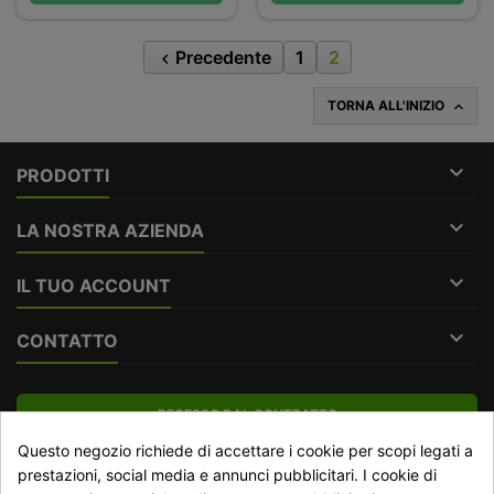
Precedente
1
2

TORNA ALL'INIZIO


PRODOTTI

LA NOSTRA AZIENDA

IL TUO ACCOUNT

CONTATTO
RECESSO DAL CONTRATTO
Questo negozio richiede di accettare i cookie per scopi legati a
Traccia stato del recesso
prestazioni, social media e annunci pubblicitari. I cookie di