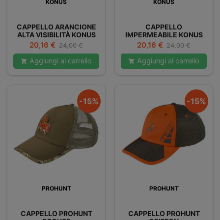
KONUS
KONUS
CAPPELLO ARANCIONE
CAPPELLO
ALTA VISIBILITÀ KONUS
IMPERMEABILE KONUS
HIVI CAP
SEGNO
Prezzo
Prezzo
Prezzo
Prezzo
20,16 €
20,16 €
24,00 €
24,00 €
base
base
Aggiungi al carrello
Aggiungi al carrello


-15%
-15%
PROHUNT
PROHUNT
CAPPELLO PROHUNT
CAPPELLO PROHUNT