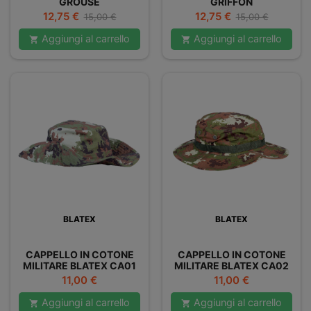
GROUSE
GRIFFON
Prezzo
Prezzo
Prezzo
Prezzo
12,75 €
12,75 €
15,00 €
15,00 €
base
base
Aggiungi al carrello
Aggiungi al carrello


BLATEX
BLATEX
CAPPELLO IN COTONE
CAPPELLO IN COTONE
MILITARE BLATEX CA01
MILITARE BLATEX CA02
Prezzo
Prezzo
11,00 €
11,00 €
Aggiungi al carrello
Aggiungi al carrello

