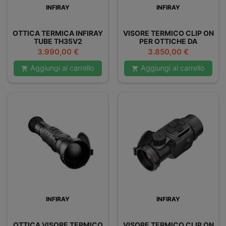
INFIRAY
INFIRAY
OTTICA TERMICA INFIRAY
VISORE TERMICO CLIP ON
TUBE TH35V2
PER OTTICHE DA
PUNTAMENTO INFIRAY
Prezzo
Prezzo
3.990,00 €
3.850,00 €
MATE MAH50
Aggiungi al carrello
Aggiungi al carrello


INFIRAY
INFIRAY
OTTICA VISORE TERMICO
VISORE TERMICO CLIP ON