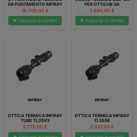
DA PUNTAMENTO INFIRAY
PER OTTICHE DA
RICO RS75
PUNTAMENTO INFIRAY
Prezzo
Prezzo
16.700,00 €
2.600,00 €
MATE MAL38
Aggiungi al carrello
Aggiungi al carrello


INFIRAY
INFIRAY
OTTICA TERMICA INFIRAY
OTTICA TERMICA INFIRAY
TUBE TL35V3
TL35SE
Prezzo
Prezzo
2.770,00 €
2.337,00 €
Aggiungi al carrello
Aggiungi al carrello