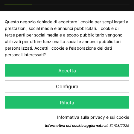
RECESSO DAL CONTRATTO
Questo negozio richiede di accettare i cookie per scopi legati a
Traccia stato del recesso
prestazioni, social media e annunci pubblicitari. I cookie di
terze parti per social media e a scopo pubblicitario vengono
utilizzati per offrire funzionalità social e annunci pubblicitari
personalizzati. Accetti i cookie e l'elaborazione dei dati
NEWSLETTER
personali interessati?
Accetta
Configura
Dichiaro di aver preso visione della Informativa Privacy e
Rifiuta
accetto il trattamento dei dati ai sensi del GDPR 2016/679
Informativa sulla privacy e sui cookie
Informativa sui cookie aggiornata al:
31/08/2025
Consenso sui cookie