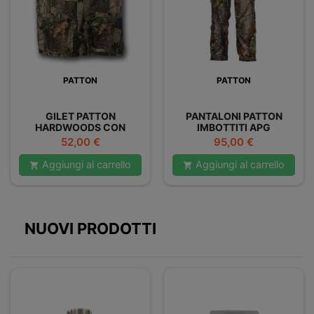
PATTON
PATTON
GILET PATTON
PANTALONI PATTON
HARDWOODS CON
IMBOTTITI APG
CARTUCCERA INTERNA
Prezzo
Prezzo
52,00 €
95,00 €
ALLE TASCHE
Aggiungi al carrello
Aggiungi al carrello


NUOVI PRODOTTI