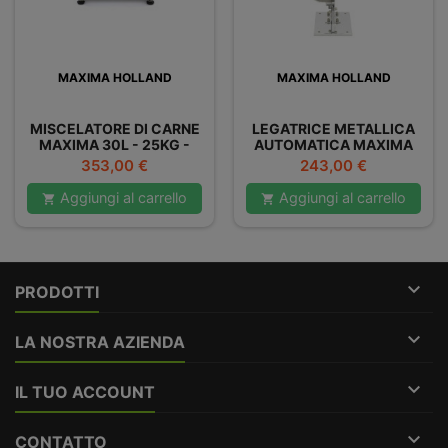
MAXIMA HOLLAND
MAXIMA HOLLAND
MISCELATORE DI CARNE
LEGATRICE METALLICA
MAXIMA 30L - 25KG -
AUTOMATICA MAXIMA
DOPPIO
Prezzo
Prezzo
353,00 €
243,00 €
Aggiungi al carrello
Aggiungi al carrello



PRODOTTI

LA NOSTRA AZIENDA

IL TUO ACCOUNT

CONTATTO