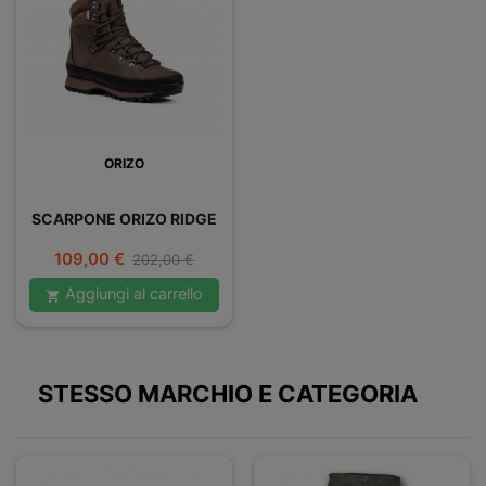
ORIZO
SCARPONE ORIZO RIDGE
Prezzo
Prezzo
109,00 €
202,00 €
base
Aggiungi al carrello

STESSO MARCHIO E CATEGORIA