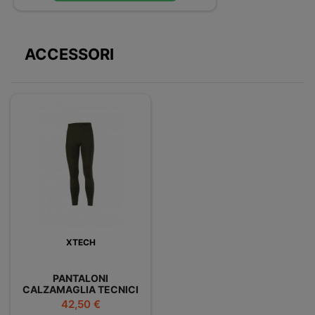
ACCESSORI
XTECH
PANTALONI
CALZAMAGLIA TECNICI
TERMICI PREDATOR3
Prezzo
42,50 €
XTECH