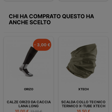
CHI HA COMPRATO QUESTO HA
ANCHE SCELTO
- 3,00 €
ORIZO
XTECH
CALZE ORIZO DA CACCIA
SCALDA COLLO TECNICO
LANA LONG
TERMICO X-TUBE XTECH
Prezzo
Prezzo
Prezzo
10,00 €
16,50 €
13,00 €