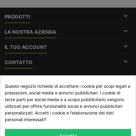

PRODOTTI

LA NOSTRA AZIENDA

IL TUO ACCOUNT

CONTATTO
RECESSO DAL CONTRATTO
Questo negozio richiede di accettare i cookie per scopi legati a
prestazioni, social media e annunci pubblicitari. I cookie di
Traccia stato del recesso
terze parti per social media e a scopo pubblicitario vengono
utilizzati per offrire funzionalità social e annunci pubblicitari
personalizzati. Accetti i cookie e l'elaborazione dei dati
NEWSLETTER
personali interessati?
Accetta