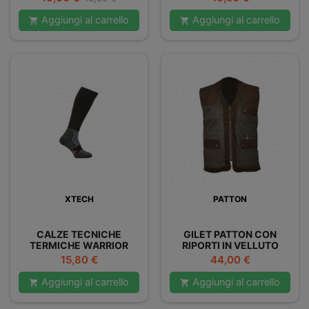
base
Aggiungi al carrello
Aggiungi al carrello


XTECH
PATTON
CALZE TECNICHE
GILET PATTON CON
TERMICHE WARRIOR
RIPORTI IN VELLUTO
XTECH
Prezzo
Prezzo
15,80 €
44,00 €
Aggiungi al carrello
Aggiungi al carrello

