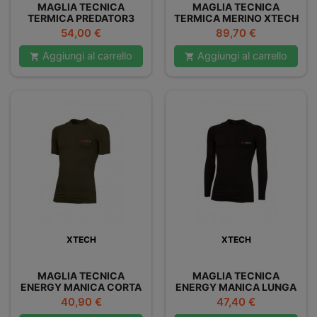
MAGLIA TECNICA
MAGLIA TECNICA
TERMICA PREDATOR3
TERMICA MERINO XTECH
MANICA LUNGA XTECH
Prezzo
Prezzo
54,00 €
89,70 €
Aggiungi al carrello
Aggiungi al carrello


XTECH
XTECH
MAGLIA TECNICA
MAGLIA TECNICA
ENERGY MANICA CORTA
ENERGY MANICA LUNGA
XTECH
XTECH
Prezzo
Prezzo
40,90 €
47,40 €