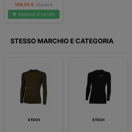
Prezzo
Prezzo
109,00 €
202,00 €
base
Aggiungi al carrello

STESSO MARCHIO E CATEGORIA
XTECH
XTECH