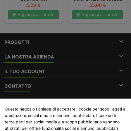
CENTRI
Prezzo
Prezzo
5,00 €
55,00 €
Aggiungi al carrello
Aggiungi al carrello



PRODOTTI

LA NOSTRA AZIENDA

IL TUO ACCOUNT

CONTATTO
RECESSO DAL CONTRATTO
Questo negozio richiede di accettare i cookie per scopi legati a
Traccia stato del recesso
prestazioni, social media e annunci pubblicitari. I cookie di
terze parti per social media e a scopo pubblicitario vengono
utilizzati per offrire funzionalità social e annunci pubblicitari