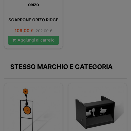
ORIZO
SCARPONE ORIZO RIDGE
Prezzo
Prezzo
109,00 €
202,00 €
base
Aggiungi al carrello

STESSO MARCHIO E CATEGORIA