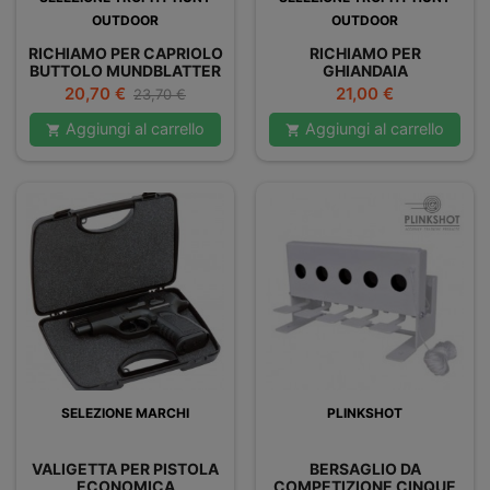
OUTDOOR
OUTDOOR
RICHIAMO PER CAPRIOLO
RICHIAMO PER
BUTTOLO MUNDBLATTER
GHIANDAIA
Prezzo
Prezzo
Prezzo
20,70 €
21,00 €
23,70 €
base
Aggiungi al carrello
Aggiungi al carrello


SELEZIONE MARCHI
PLINKSHOT
VALIGETTA PER PISTOLA
BERSAGLIO DA
ECONOMICA
COMPETIZIONE CINQUE