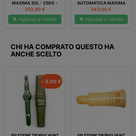
MAXIMA 30L - 25KG -
AUTOMATICA MAXIMA
DOPPIO
Prezzo
Prezzo
353,00 €
243,00 €
Aggiungi al carrello
Aggiungi al carrello


CHI HA COMPRATO QUESTO HA
ANCHE SCELTO
- 3,00 €
SELEZIONE TROPHY HUNT
SELEZIONE TROPHY HUNT