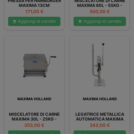
PRESSA PER HAMBURGER
MISCELATORE DI CARNE
MAXIMA 13CM
MAXIMA 60L - 55KG -
DOPPIO
Prezzo
Prezzo
171,00 €
500,00 €
Aggiungi al carrello
Aggiungi al carrello


MAXIMA HOLLAND
MAXIMA HOLLAND
MISCELATORE DI CARNE
LEGATRICE METALLICA
MAXIMA 30L - 25KG -
AUTOMATICA MAXIMA
DOPPIO
Prezzo
Prezzo
353,00 €
243,00 €