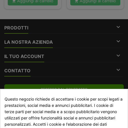
Aggiungi al carrello
Aggiungi al carrello



PRODOTTI

LA NOSTRA AZIENDA

IL TUO ACCOUNT

CONTATTO
RECESSO DAL CONTRATTO
Questo negozio richiede di accettare i cookie per scopi legati a
Traccia stato del recesso
prestazioni, social media e annunci pubblicitari. I cookie di
terze parti per social media e a scopo pubblicitario vengono
utilizzati per offrire funzionalità social e annunci pubblicitari
NEWSLETTER
personalizzati. Accetti i cookie e l'elaborazione dei dati