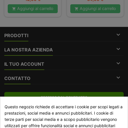
Aggiungi al carrello
Aggiungi al carrello



PRODOTTI

LA NOSTRA AZIENDA

IL TUO ACCOUNT

CONTATTO
RECESSO DAL CONTRATTO
Questo negozio richiede di accettare i cookie per scopi legati a
Traccia stato del recesso
prestazioni, social media e annunci pubblicitari. I cookie di
terze parti per social media e a scopo pubblicitario vengono
utilizzati per offrire funzionalità social e annunci pubblicitari
NEWSLETTER