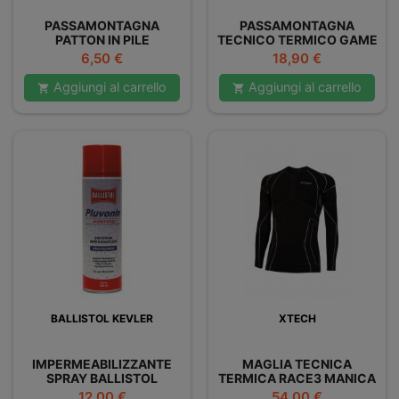
PASSAMONTAGNA
PASSAMONTAGNA
PATTON IN PILE
TECNICO TERMICO GAME
OVER XTECH
Prezzo
Prezzo
6,50 €
18,90 €
Aggiungi al carrello
Aggiungi al carrello


BALLISTOL KEVLER
XTECH
IMPERMEABILIZZANTE
MAGLIA TECNICA
SPRAY BALLISTOL
TERMICA RACE3 MANICA
PLUVONIN
LUNGA XTECH
Prezzo
Prezzo
12,00 €
54,00 €