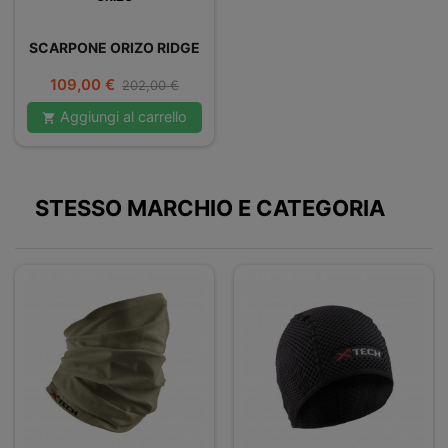
SCARPONE ORIZO RIDGE
Prezzo
Prezzo
109,00 €
202,00 €
base
Aggiungi al carrello

STESSO MARCHIO E CATEGORIA