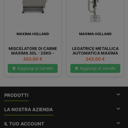
MAXIMA HOLLAND
MAXIMA HOLLAND
MISCELATORE DI CARNE
LEGATRICE METALLICA
MAXIMA 30L - 25KG -
AUTOMATICA MAXIMA
DOPPIO
Prezzo
Prezzo
353,00 €
243,00 €
Aggiungi al carrello
Aggiungi al carrello



PRODOTTI

LA NOSTRA AZIENDA

IL TUO ACCOUNT