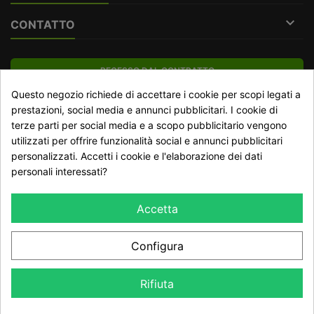

CONTATTO
RECESSO DAL CONTRATTO
Questo negozio richiede di accettare i cookie per scopi legati a
Traccia stato del recesso
prestazioni, social media e annunci pubblicitari. I cookie di
terze parti per social media e a scopo pubblicitario vengono
utilizzati per offrire funzionalità social e annunci pubblicitari
NEWSLETTER
personalizzati. Accetti i cookie e l'elaborazione dei dati
personali interessati?
Accetta
Configura
Dichiaro di aver preso visione della Informativa Privacy e
accetto il trattamento dei dati ai sensi del GDPR 2016/679
Rifiuta