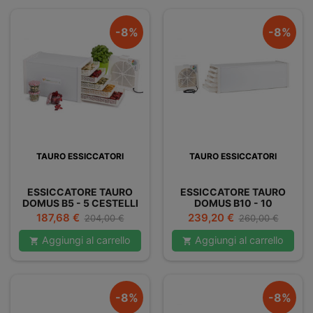
-8%
-8%
TAURO ESSICCATORI
TAURO ESSICCATORI
ESSICCATORE TAURO
ESSICCATORE TAURO
DOMUS B5 - 5 CESTELLI
DOMUS B10 - 10
CESTELLI
Prezzo
Prezzo
Prezzo
Prezzo
187,68 €
239,20 €
204,00 €
260,00 €
base
base
Aggiungi al carrello
Aggiungi al carrello


-8%
-8%