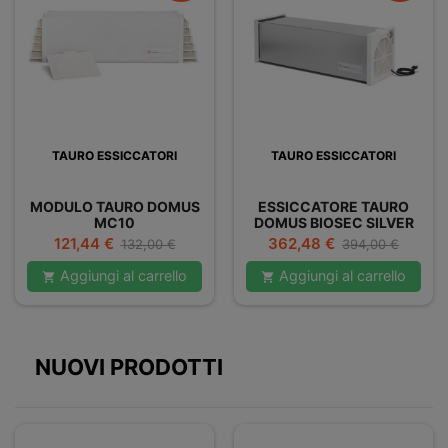
TAURO ESSICCATORI
TAURO ESSICCATORI
MODULO TAURO DOMUS
ESSICCATORE TAURO
MC10
DOMUS BIOSEC SILVER
B10-S
Prezzo
Prezzo
Prezzo
Prezzo
121,44 €
362,48 €
132,00 €
394,00 €
base
base
Aggiungi al carrello
Aggiungi al carrello


NUOVI PRODOTTI