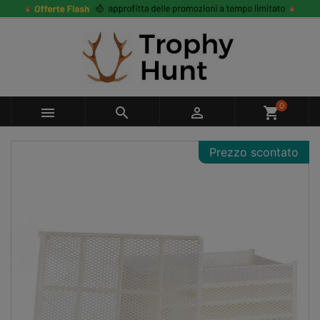
0



shopping_cart
Prezzo scontato