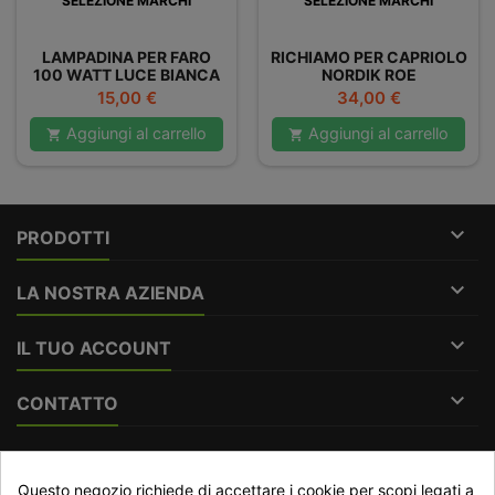
SELEZIONE MARCHI
SELEZIONE MARCHI
LAMPADINA PER FARO
RICHIAMO PER CAPRIOLO
100 WATT LUCE BIANCA
NORDIK ROE
XENON
Prezzo
Prezzo
15,00 €
34,00 €
Aggiungi al carrello
Aggiungi al carrello



PRODOTTI

LA NOSTRA AZIENDA

IL TUO ACCOUNT

CONTATTO
RECESSO DAL CONTRATTO
Questo negozio richiede di accettare i cookie per scopi legati a