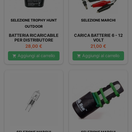
SELEZIONE TROPHY HUNT
SELEZIONE MARCHI
OUTDOOR
BATTERIA RICARICABILE
CARICA BATTERIE 6 - 12
PER DISTRIBUTORE
VOLT
AUTOMATICO 6V 5 AH
Prezzo
Prezzo
28,00 €
21,00 €
Aggiungi al carrello
Aggiungi al carrello

