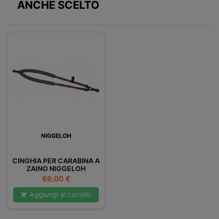
ANCHE SCELTO
NIGGELOH
CINGHIA PER CARABINA A
ZAINO NIGGELOH
RUCKSACKGEWEHRGURT
Prezzo
69,00 €
Aggiungi al carrello
