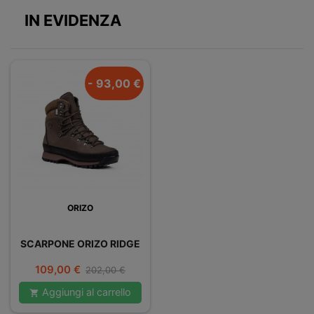
IN EVIDENZA
- 93,00 €
ORIZO
SCARPONE ORIZO RIDGE
Prezzo
Prezzo
109,00 €
202,00 €
base
Aggiungi al carrello
