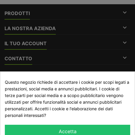

PRODOTTI

LA NOSTRA AZIENDA

IL TUO ACCOUNT

CONTATTO
RECESSO DAL CONTRATTO
Questo negozio richiede di accettare i cookie per scopi legati a
Traccia stato del recesso
prestazioni, social media e annunci pubblicitari. I cookie di
terze parti per social media e a scopo pubblicitario vengono
utilizzati per offrire funzionalità social e annunci pubblicitari
personalizzati. Accetti i cookie e l'elaborazione dei dati
NEWSLETTER
personali interessati?
Accetta