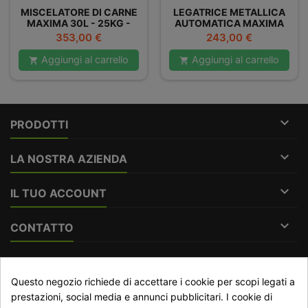
MISCELATORE DI CARNE
LEGATRICE METALLICA
MAXIMA 30L - 25KG -
AUTOMATICA MAXIMA
DOPPIO
Prezzo
Prezzo
353,00 €
243,00 €
Aggiungi al carrello
Aggiungi al carrello



PRODOTTI

LA NOSTRA AZIENDA

IL TUO ACCOUNT

CONTATTO
RECESSO DAL CONTRATTO
Questo negozio richiede di accettare i cookie per scopi legati a
Traccia stato del recesso
prestazioni, social media e annunci pubblicitari. I cookie di