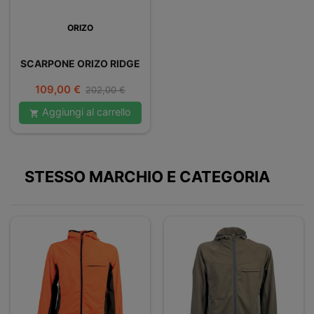
ORIZO
SCARPONE ORIZO RIDGE
Prezzo
Prezzo
109,00 €
202,00 €
base
Aggiungi al carrello

STESSO MARCHIO E CATEGORIA