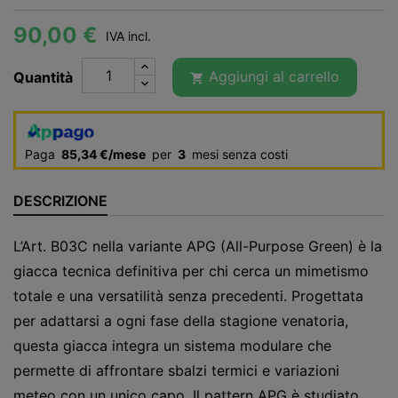
90,00 €
IVA incl.
Aggiungi al carrello
Quantità

Paga
85,34 €/mese
per
3
mesi senza costi
DESCRIZIONE
L’Art. B03C nella variante APG (All-Purpose Green) è la
giacca tecnica definitiva per chi cerca un mimetismo
totale e una versatilità senza precedenti. Progettata
per adattarsi a ogni fase della stagione venatoria,
questa giacca integra un sistema modulare che
permette di affrontare sbalzi termici e variazioni
meteo con un unico capo. Il pattern APG è studiato