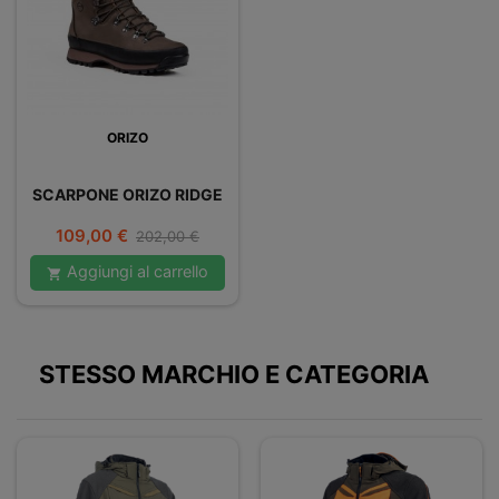
ORIZO
SCARPONE ORIZO RIDGE
Prezzo
Prezzo
109,00 €
202,00 €
base
Aggiungi al carrello

STESSO MARCHIO E CATEGORIA