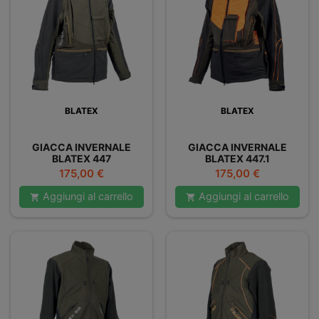
BLATEX
BLATEX
GIACCA INVERNALE
GIACCA INVERNALE
BLATEX 447
BLATEX 447.1
Prezzo
Prezzo
175,00 €
175,00 €
Aggiungi al carrello
Aggiungi al carrello

