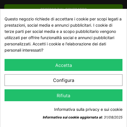
RECESSO DAL CONTRATTO
Questo negozio richiede di accettare i cookie per scopi legati a
Traccia stato del recesso
prestazioni, social media e annunci pubblicitari. I cookie di
terze parti per social media e a scopo pubblicitario vengono
utilizzati per offrire funzionalità social e annunci pubblicitari
NEWSLETTER
personalizzati. Accetti i cookie e l'elaborazione dei dati
personali interessati?
Accetta
Configura
Dichiaro di aver preso visione della Informativa Privacy e
accetto il trattamento dei dati ai sensi del GDPR 2016/679
Rifiuta
Informativa sulla privacy e sui cookie
Informativa sui cookie aggiornata al:
31/08/2025
© Copyright 2026 Trophy Hunt. All Rights Reserved.
Consenso sui cookie