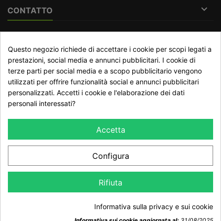

CONTATTO
RECESSO DAL CONTRATTO
Questo negozio richiede di accettare i cookie per scopi legati a
Traccia stato del recesso
prestazioni, social media e annunci pubblicitari. I cookie di
terze parti per social media e a scopo pubblicitario vengono
utilizzati per offrire funzionalità social e annunci pubblicitari
personalizzati. Accetti i cookie e l'elaborazione dei dati
NEWSLETTER
personali interessati?
Accetta
Configura
Dichiaro di aver preso visione della Informativa Privacy e
Rifiuta
accetto il trattamento dei dati ai sensi del GDPR 2016/679
Informativa sulla privacy e sui cookie
Informativa sui cookie aggiornata al:
31/08/2025