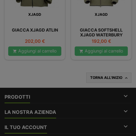
XJAGD
XJAGD
GIACCA XJAGD ATLIN
GIACCA SOFTSHELL
XJAGD WATERBURY
Prezzo
Prezzo
202,00 €
192,00 €
Aggiungi al carrello
Aggiungi al carrello


TORNA ALL'INIZIO


PRODOTTI

LA NOSTRA AZIENDA

IL TUO ACCOUNT