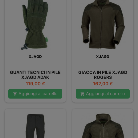
XJAGD
XJAGD
GUANTI TECNICI IN PILE
GIACCA IN PILE XJAGD
XJAGD ADAK
ROGERS
Prezzo
Prezzo
119,00 €
162,00 €
Aggiungi al carrello
Aggiungi al carrello

