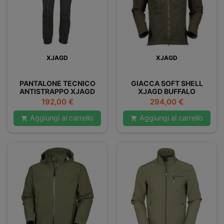
XJAGD
XJAGD
PANTALONE TECNICO
GIACCA SOFT SHELL
ANTISTRAPPO XJAGD
XJAGD BUFFALO
YUKON
Prezzo
Prezzo
192,00 €
294,00 €
Aggiungi al carrello
Aggiungi al carrello

