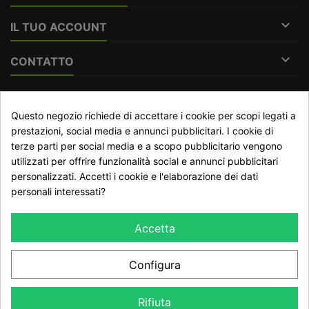

IL TUO ACCOUNT

CONTATTO
RECESSO DAL CONTRATTO
Questo negozio richiede di accettare i cookie per scopi legati a
Traccia stato del recesso
prestazioni, social media e annunci pubblicitari. I cookie di
terze parti per social media e a scopo pubblicitario vengono
utilizzati per offrire funzionalità social e annunci pubblicitari
personalizzati. Accetti i cookie e l'elaborazione dei dati
NEWSLETTER
personali interessati?
Accetta
Configura
Dichiaro di aver preso visione della Informativa Privacy e
Rifiuta
accetto il trattamento dei dati ai sensi del GDPR 2016/679