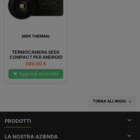
SEEK THERMAL
TERMOCAMERA SEEK
COMPACT PER ANDROID
GRANDANGOLARE
Prezzo
299,00 €
Aggiungi al carrello

TORNA ALL'INIZIO


PRODOTTI

LA NOSTRA AZIENDA