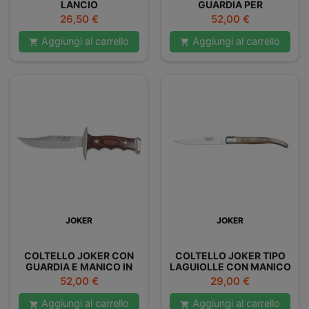
LANCIO
GUARDIA PER
CINGHIALAIO
Prezzo
Prezzo
26,50 €
52,00 €
Aggiungi al carrello
Aggiungi al carrello


JOKER
JOKER
COLTELLO JOKER CON
COLTELLO JOKER TIPO
GUARDIA E MANICO IN
LAGUIOLLE CON MANICO
LEGNO ROSSO
IN CORNO DI TORO
Prezzo
Prezzo
52,00 €
29,00 €
Aggiungi al carrello
Aggiungi al carrello

