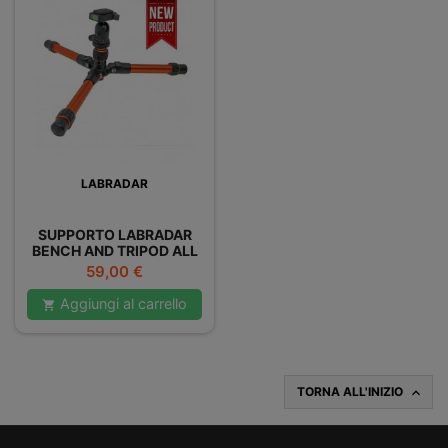
LABRADAR
SUPPORTO LABRADAR
BENCH AND TRIPOD ALL
PURPOSE MOUNT
Prezzo
59,00 €
Aggiungi al carrello

TORNA ALL'INIZIO
