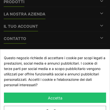

PRODOTTI

LA NOSTRA AZIENDA

IL TUO ACCOUNT

CONTATTO
RECESSO DAL CONTRATTO
Questo negozio richiede di accettare i cookie per scopi legati a
Traccia stato del recesso
prestazioni, social media e annunci pubblicitari. I cookie di
terze parti per social media e a scopo pubblicitario vengono
utilizzati per offrire funzionalità social e annunci pubblicitari
personalizzati. Accetti i cookie e l'elaborazione dei dati
NEWSLETTER
personali interessati?
Accetta