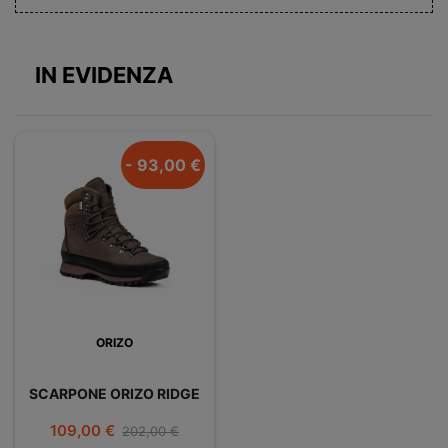
IN EVIDENZA
- 93,00 €
ORIZO
SCARPONE ORIZO RIDGE
Prezzo
Prezzo
109,00 €
202,00 €