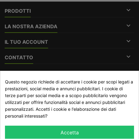

PRODOTTI

LA NOSTRA AZIENDA

IL TUO ACCOUNT

CONTATTO
RECESSO DAL CONTRATTO
Questo negozio richiede di accettare i cookie per scopi legati a
Traccia stato del recesso
prestazioni, social media e annunci pubblicitari. I cookie di
terze parti per social media e a scopo pubblicitario vengono
utilizzati per offrire funzionalità social e annunci pubblicitari
personalizzati. Accetti i cookie e l'elaborazione dei dati
NEWSLETTER
personali interessati?
Accetta