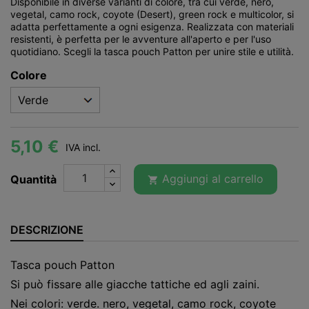
Disponibile in diverse varianti di colore, tra cui verde, nero,
vegetal, camo rock, coyote (Desert), green rock e multicolor, si
adatta perfettamente a ogni esigenza. Realizzata con materiali
resistenti, è perfetta per le avventure all'aperto e per l'uso
quotidiano. Scegli la tasca pouch Patton per unire stile e utilità.
Colore
5,10 €
IVA incl.
Aggiungi al carrello
Quantità

DESCRIZIONE
Tasca pouch Patton
Si può fissare alle giacche tattiche ed agli zaini.
Nei colori: verde. nero, vegetal, camo rock, coyote