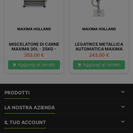
MAXIMA HOLLAND
MAXIMA HOLLAND
MISCELATORE DI CARNE
LEGATRICE METALLICA
MAXIMA 30L - 25KG -
AUTOMATICA MAXIMA
DOPPIO
Prezzo
Prezzo
353,00 €
243,00 €
Aggiungi al carrello
Aggiungi al carrello



PRODOTTI

LA NOSTRA AZIENDA

IL TUO ACCOUNT