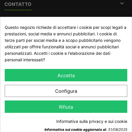

CONTATTO
RECESSO DAL CONTRATTO
Questo negozio richiede di accettare i cookie per scopi legati a
Traccia stato del recesso
prestazioni, social media e annunci pubblicitari. I cookie di
terze parti per social media e a scopo pubblicitario vengono
utilizzati per offrire funzionalità social e annunci pubblicitari
personalizzati. Accetti i cookie e l'elaborazione dei dati
NEWSLETTER
personali interessati?
Accetta
Configura
Dichiaro di aver preso visione della Informativa Privacy e
Rifiuta
accetto il trattamento dei dati ai sensi del GDPR 2016/679
Informativa sulla privacy e sui cookie
Informativa sui cookie aggiornata al:
31/08/2025