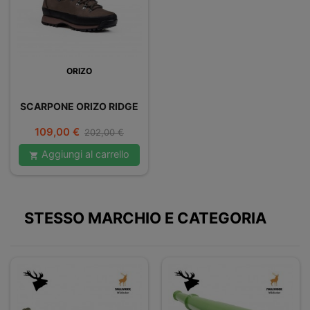
ORIZO
SCARPONE ORIZO RIDGE
Prezzo
Prezzo
109,00 €
202,00 €
base
Aggiungi al carrello

STESSO MARCHIO E CATEGORIA