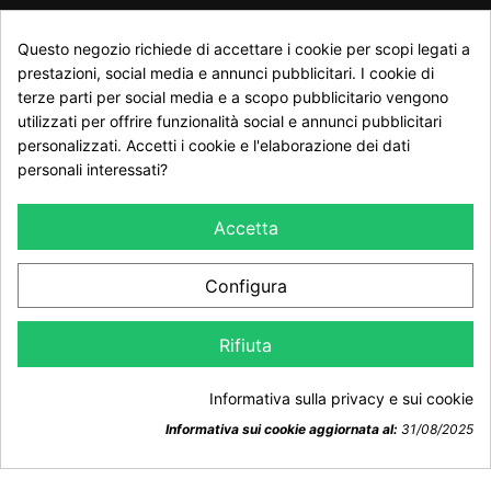
RECESSO DAL CONTRATTO
Questo negozio richiede di accettare i cookie per scopi legati a
Traccia stato del recesso
prestazioni, social media e annunci pubblicitari. I cookie di
terze parti per social media e a scopo pubblicitario vengono
utilizzati per offrire funzionalità social e annunci pubblicitari
personalizzati. Accetti i cookie e l'elaborazione dei dati
NEWSLETTER
personali interessati?
Accetta
Configura
Dichiaro di aver preso visione della Informativa Privacy e
Rifiuta
accetto il trattamento dei dati ai sensi del GDPR 2016/679
Informativa sulla privacy e sui cookie
Informativa sui cookie aggiornata al:
31/08/2025
Consenso sui cookie
© Copyright 2026 Trophy Hunt. All Rights Reserved.