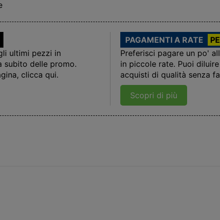
e
PAGAMENTI A RATE
PE
i ultimi pezzi in
Preferisci pagare un po' al
a subito delle promo.
in piccole rate. Puoi dilui
gina, clicca qui.
acquisti di qualità senza far
Scopri di più