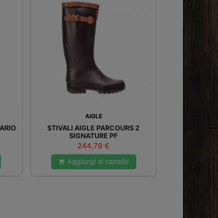
AIGLE
VARIO
STIVALI AIGLE PARCOURS 2
SIGNATURE PF
Prezzo
244,79 €
Aggiungi al carrello
