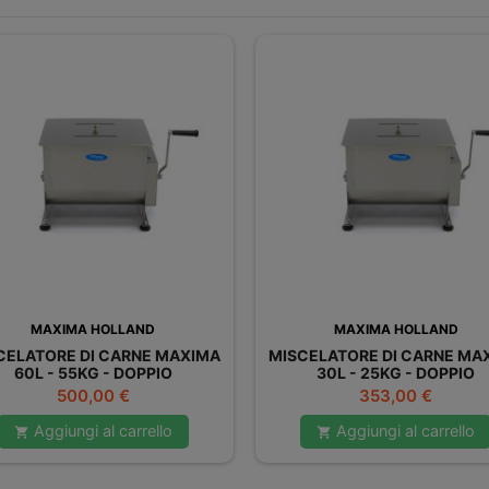
MAXIMA HOLLAND
MAXIMA HOLLAND
CELATORE DI CARNE MAXIMA
MISCELATORE DI CARNE MA
60L - 55KG - DOPPIO
30L - 25KG - DOPPIO
Prezzo
Prezzo
500,00 €
353,00 €
Aggiungi al carrello
Aggiungi al carrello

