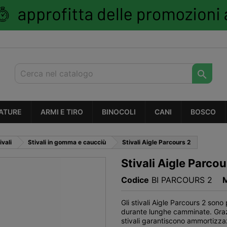

ATURE
ARMI E TIRO
BINOCOLI
CANI
BOSCO
ivali
Stivali in gomma e caucciù
Stivali Aigle Parcours 2
Stivali Aigle Parcou
Codice
BI PARCOURS 2
Gli stivali Aigle Parcours 2 sono
durante lunghe camminate. Grazi
stivali garantiscono ammortizzazi