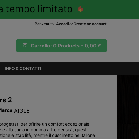
Benvenuto,
Accedi
or
Create an account
shopping_cart
Carrello:
0
Products - 0,00 €
INFO & CONTATTI
rs 2
Marca
AIGLE
 progettati per offrire un comfort eccezionale
e alla suola in gomma a tre densità, questi
one e stabilità, mentre il cuscinetto nel tallone