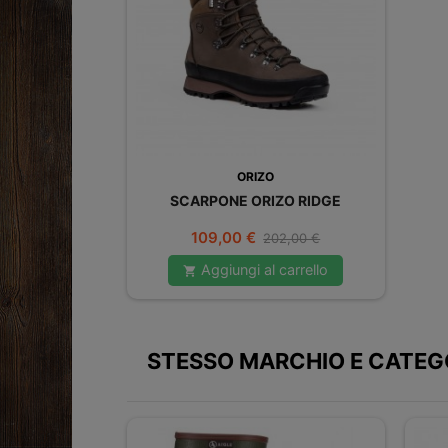
ORIZO
SCARPONE ORIZO RIDGE
Prezzo
Prezzo
109,00 €
202,00 €
base
Aggiungi al carrello

STESSO MARCHIO E CATEG