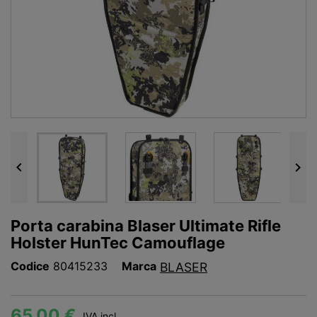


Porta carabina Blaser Ultimate Rifle
Holster HunTec Camouflage
Codice
80415233
Marca
BLASER
65,00 €
IVA incl.