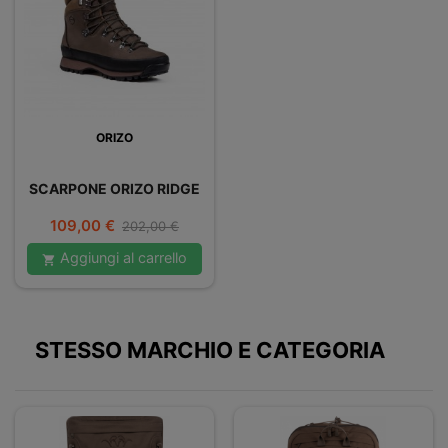
ORIZO
SCARPONE ORIZO RIDGE
Prezzo
Prezzo
109,00 €
202,00 €
base
Aggiungi al carrello

STESSO MARCHIO E CATEGORIA