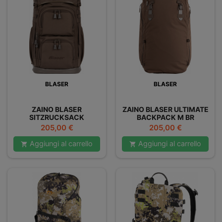
BLASER
BLASER
ZAINO BLASER
ZAINO BLASER ULTIMATE
SITZRUCKSACK
BACKPACK M BR
Prezzo
Prezzo
205,00 €
205,00 €
Aggiungi al carrello
Aggiungi al carrello

