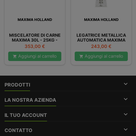
MAXIMA HOLLAND
MAXIMA HOLLAND
MISCELATORE DI CARNE
LEGATRICE METALLICA
MAXIMA 30L - 25KG -
AUTOMATICA MAXIMA
DOPPIO
Prezzo
Prezzo
353,00 €
243,00 €
Aggiungi al carrello
Aggiungi al carrello



PRODOTTI

LA NOSTRA AZIENDA

IL TUO ACCOUNT

CONTATTO