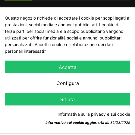
RECESSO DAL CONTRATTO
Questo negozio richiede di accettare i cookie per scopi legati a
Traccia stato del recesso
prestazioni, social media e annunci pubblicitari. I cookie di
terze parti per social media e a scopo pubblicitario vengono
utilizzati per offrire funzionalità social e annunci pubblicitari
personalizzati. Accetti i cookie e l'elaborazione dei dati
NEWSLETTER
personali interessati?
Accetta
Configura
Dichiaro di aver preso visione della Informativa Privacy e
Rifiuta
accetto il trattamento dei dati ai sensi del GDPR 2016/679
Informativa sulla privacy e sui cookie
Informativa sui cookie aggiornata al:
31/08/2025
Consenso sui cookie
© Copyright 2026 Trophy Hunt. All Rights Reserved.