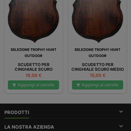
SELEZIONE TROPHY HUNT
SELEZIONE TROPHY HUNT
OUTDOOR
OUTDOOR
SCUDETTO PER
SCUDETTO PER
CINGHIALE SCURO
CINGHIALE SCURO MEDIO
PICCOLO
Prezzo
Prezzo
18,00 €
15,00 €
Aggiungi al carrello
Aggiungi al carrello



PRODOTTI

LA NOSTRA AZIENDA