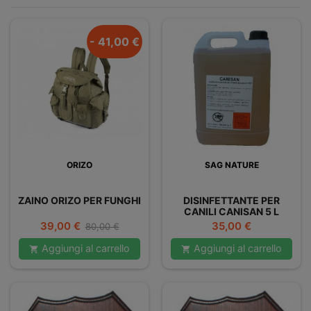
- 41,00 €
ORIZO
SAG NATURE
ZAINO ORIZO PER FUNGHI
DISINFETTANTE PER
CANILI CANISAN 5 L
Prezzo
Prezzo
Prezzo
39,00 €
35,00 €
80,00 €
base
Aggiungi al carrello
Aggiungi al carrello

