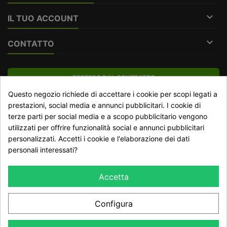

IL TUO ACCOUNT

CONTATTO
RECESSO DAL CONTRATTO
Questo negozio richiede di accettare i cookie per scopi legati a
Traccia stato del recesso
prestazioni, social media e annunci pubblicitari. I cookie di
terze parti per social media e a scopo pubblicitario vengono
utilizzati per offrire funzionalità social e annunci pubblicitari
NEWSLETTER
personalizzati. Accetti i cookie e l'elaborazione dei dati
personali interessati?
Accetta
Configura
Dichiaro di aver preso visione della Informativa Privacy e
accetto il trattamento dei dati ai sensi del GDPR 2016/679