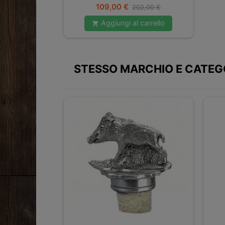
Prezzo
Prezzo
109,00 €
202,00 €
base
Aggiungi al carrello

STESSO MARCHIO E CATEG