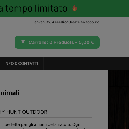
Benvenuto,
Accedi
or
Create an account
shopping_cart
Carrello:
0
Products - 0,00 €
INFO & CONTATTI
animali
HY HUNT OUTDOOR
li, perfette per gli amanti della natura. Ogni