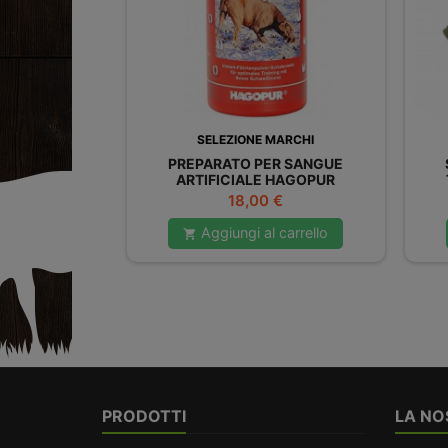
SELEZIONE MARCHI
PREPARATO PER SANGUE
ARTIFICIALE HAGOPUR
Prezzo
18,00 €
Aggiungi al carrello

PRODOTTI
LA NO