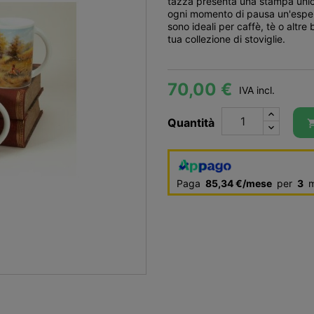
tazza presenta una stampa unica 
ogni momento di pausa un'esperi
sono ideali per caffè, tè o altr
tua collezione di stoviglie.
70,00 €
IVA incl.
Quantità
Paga
85,34 €/mese
per
3
m