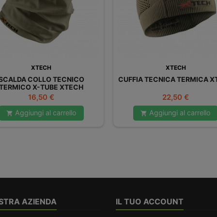
XTECH
XTECH
SCALDA COLLO TECNICO
CUFFIA TECNICA TERMICA X
TERMICO X-TUBE XTECH
Prezzo
Prezzo
16,50 €
22,50 €
Aggiungi al carrello
Aggiungi al carrello


STRA AZIENDA
IL TUO ACCOUNT