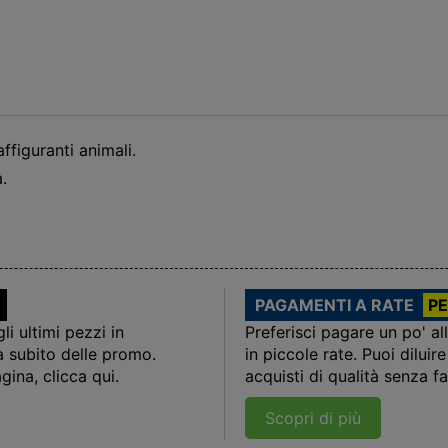
figuranti animali.
.
PAGAMENTI A RATE
PE
i ultimi pezzi in
Preferisci pagare un po' al
a subito delle promo.
in piccole rate. Puoi dilui
gina, clicca qui.
acquisti di qualità senza far
Scopri di più